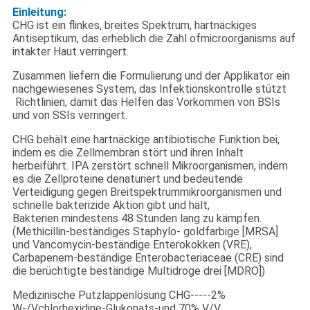
Einleitung:
CHG ist ein flinkes, breites Spektrum, hartnäckiges
Antiseptikum, das erheblich die Zahl ofmicroorganisms auf
intakter Haut verringert.
Zusammen liefern die Formulierung und der Applikator ein
nachgewiesenes System, das Infektionskontrolle stützt
Richtlinien, damit das Helfen das Vorkommen von BSIs
und von SSIs verringert.
CHG behält eine hartnäckige antibiotische Funktion bei,
indem es die Zellmembran stört und ihren Inhalt
herbeiführt. IPA zerstört schnell Mikroorganismen, indem
es die Zellproteine denaturiert und bedeutende
Verteidigung gegen Breitspektrummikroorganismen und
schnelle bakterizide Aktion gibt und hält,
Bakterien mindestens 48 Stunden lang zu kämpfen.
(Methicillin-beständiges Staphylo- goldfarbige [MRSA]
und Vancomycin-beständige Enterokokken (VRE),
Carbapenem-beständige Enterobacteriaceae (CRE) sind
die berüchtigte beständige Multidroge drei [MDRO])
Medizinische Putzlappenlösung CHG-----2%
W-/Vchlorhexidine-Glukonats-und 70% V/V