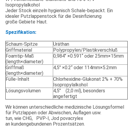
Isopropylalkohol
Jeder Stock einzeln hygienisch Schale-bepackt. Ein
idealer Putzlappenstock für die Desinfizierung
große Gebiete Haut.
Spezifikation:
Schaum-Spitze
Uräthan
Griffmaterial
Polypropylen/Plastikverschluß
Foamtip-Maß
0,984" ×0.591“ oder 25mm×15mm
(length×diameter)
Griffmaß
4,5" ×0.2“ oder 114mm×5.2mm
(length×diameter)
Fülle-Inhalt
Chlorhexidine-Glukonat 2% + 70%
Isopropylalkohol
Lösungsvolumen
4,5" (2,0 ml), besonders
angefertigt
Wir können unterschiedliche medizinische Lösungsformel
für Putzlappen oder Abwischen, Auflagen usw.
tun, wie CHG, PVP-I, Jod povacrylex
an kundengebundenen Prozentsätzen.