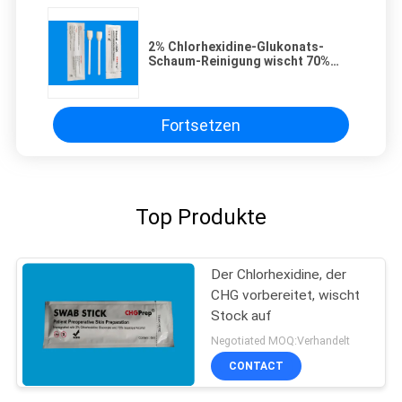
2% Chlorhexidine-Glukonats-
Schaum-Reinigung wischt 70%
Isopropylalkohol-vor
Einspritzungs-Putzlappen-Stock
auf
Fortsetzen
Top Produkte
Der Chlorhexidine, der
CHG vorbereitet, wischt
Stock auf
Negotiated MOQ:Verhandelt
CONTACT