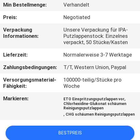
Min Bestellmenge:
Verhandelt
TRETEN
Preis:
Negotiated
SIE
Verpackung
Unsere Verpackung für IPA-
MIT
Informationen:
Putzlappenstock: Einzelnes
verpackt, 50 Stücke/Kasten
UNS
IN
Lieferzeit:
Normalerweise 3-7 Werktage
VERBINDUNG
Zahlungsbedingungen:
T/T, Western Union, Paypal
Versorgungsmaterial-
100000-teilig/Stücke pro
NACHRICHTEN
Fähigkeit:
Woche
Markieren:
,
ETO Einspritzungsputzlappen vor
Chlorhexidine-Glukonat schäumen
FORDERN
Reinigungsputzlappen
,
CHG schäumen Reinigungsputzlappen
SIE
EIN
BESTPREIS
ZITAT