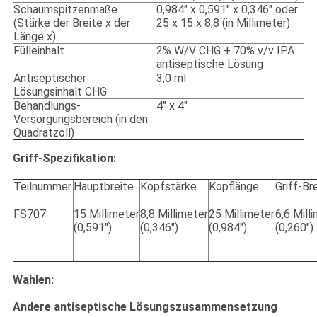
Schaumspitzenmaße
0,984" x 0,591" x 0,346" oder
(Stärke der Breite x der
25 x 15 x 8,8 (in Millimeter)
Länge x)
Fülleinhalt
2% W/V CHG + 70% v/v IPA
antiseptische Lösung
Antiseptischer
3,0 ml
Lösungsinhalt CHG
Behandlungs-
4" x 4"
Versorgungsbereich (in den
Quadratzoll)
Griff-Spezifikation:
Teilnummer.
Hauptbreite
Kopfstärke
Kopflänge
Griff-Br
FS707
15 Millimeter
8,8 Millimeter
25 Millimeter
6,6 Mill
(0,591")
(0,346")
(0,984")
(0,260")
Wahlen:
Andere antiseptische Lösungszusammensetzung