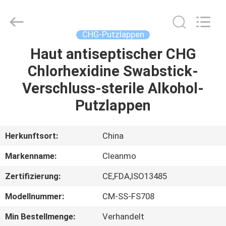
Shenzhen
Cleanmo
Technology
Co.,
Ltd.
CHG-Putzlappen
All
Rights
Reserved.
Haut antiseptischer CHG
HAUS
Chlorhexidine Swabstick-
PRODUKTE
Verschluss-sterile Alkohol-
Putzlappen
ÜBER
UNS
Herkunftsort:
China
Markenname:
Cleanmo
FABRIK-
Zertifizierung:
CE,FDA,ISO13485
AUSFLUG
Modellnummer:
CM-SS-FS708
QUALITÄTSKONTROLLE
Min Bestellmenge:
Verhandelt