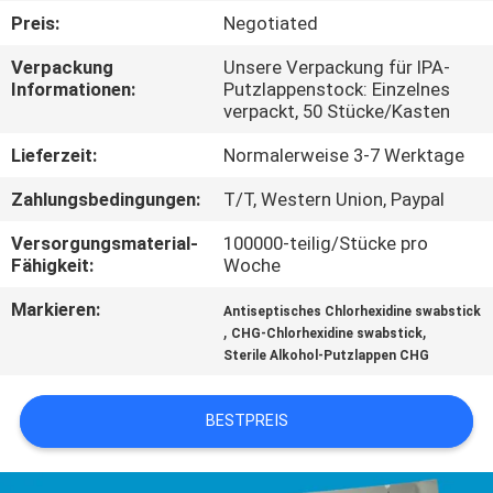
Preis:
Negotiated
TRETEN
Verpackung
Unsere Verpackung für IPA-
SIE
Informationen:
Putzlappenstock: Einzelnes
verpackt, 50 Stücke/Kasten
MIT
UNS
Lieferzeit:
Normalerweise 3-7 Werktage
IN
Zahlungsbedingungen:
T/T, Western Union, Paypal
VERBINDUNG
Versorgungsmaterial-
100000-teilig/Stücke pro
Fähigkeit:
Woche
NACHRICHTEN
Markieren:
Antiseptisches Chlorhexidine swabstick
,
,
CHG-Chlorhexidine swabstick
Sterile Alkohol-Putzlappen CHG
FORDERN
SIE
BESTPREIS
EIN
ZITAT