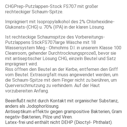
CHGPrep-Putzlappen-Stock FS707 mit großer
rechteckiger Schaum-Spitze.
Imprägniert mit Isopropylalkohol des 2% Chlorhexidine-
Glukonats-(CHG) u. 70% (IPA) in der klaren Lösung.
Ist rechteckige Schaumspitze des Vorbereitungs-
Putzlappens StickFS707large Wäsche mit 18
Wassersystem Meg.- Ohmohms D.I. in unserem Klasse 100
Cleanroom, gehender Durchtrocknungsprozeß, bevor sie
mit antiseptischer Lösung CHG, einzeln Beutel und Satz
imprägniert wird.
Riss öffnen den Beutel an der Kerbe, entfernen den Griff
vom Beutel. Extrasorgfalt muss angewendet werden, um
die Schaum-Spitze mit dem Finger nicht zu berühren, um
Querverschmutzung zu verhindern. Auf der Haut
vorzubereiten Anfang.
Beeinflußt nicht durch Kontakt mit organischer Substanz,
anders als Jodophorlösung.
Antiseptikum effektiv gegen grampositive Bakterien, Gram
negativ-Bakterien, Pilze und Viren.
Latex-frei und enthält nicht DEHP (Dioctyl- Phthalat).