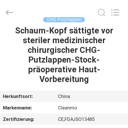
Shenzhen
Cleanmo
Technology
Co.,
Ltd.
CHG-Putzlappen
All
Rights
Reserved.
Schaum-Kopf sättigte vor
HAUS
steriler medizinischer
PRODUKTE
chirurgischer CHG-
Putzlappen-Stock-
ÜBER
präoperative Haut-
UNS
Vorbereitung
FABRIK-
Herkunftsort:
China
AUSFLUG
Markenname:
Cleanmo
Zertifizierung:
CE,FDA,ISO13485
QUALITÄTSKONTROLLE