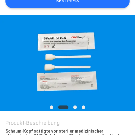
BESTPREIS
SITEMAP
PRIVACY
POLICY
Produkt-Beschreibung
Schaum-Kopf sättigte vor steriler medizinischer