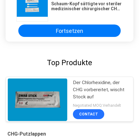
Schaum-Kopf sättigte vor steriler
medizinischer chirurgischer CHG-
Putzlappen-Stock-präoperative
Haut-Vorbereitung
Fortsetzen
Top Produkte
Der Chlorhexidine, der
CHG vorbereitet, wischt
Stock auf
Negotiated MOQ:Verhandelt
CONTACT
CHG-Putzlappen