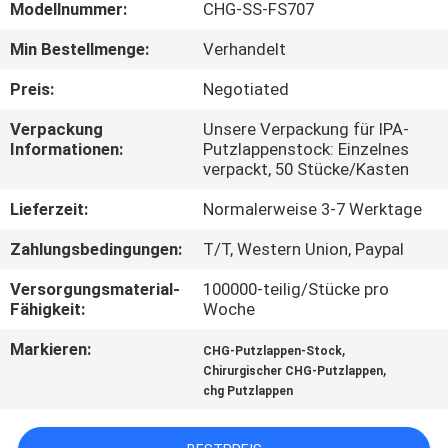
Modellnummer:
CHG-SS-FS707
TRETEN
Min Bestellmenge:
Verhandelt
SIE
Preis:
Negotiated
MIT
Verpackung
Unsere Verpackung für IPA-
UNS
Informationen:
Putzlappenstock: Einzelnes
verpackt, 50 Stücke/Kasten
IN
VERBINDUNG
Lieferzeit:
Normalerweise 3-7 Werktage
Zahlungsbedingungen:
T/T, Western Union, Paypal
NACHRICHTEN
Versorgungsmaterial-
100000-teilig/Stücke pro
Fähigkeit:
Woche
FORDERN
Markieren:
,
CHG-Putzlappen-Stock
,
SIE
Chirurgischer CHG-Putzlappen
chg Putzlappen
EIN
ZITAT