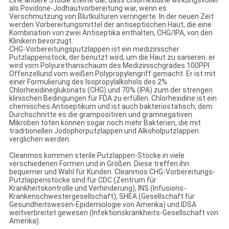
Eine andere Studie stellte dar, dass Chlorhexidine wirkungsvoller
als Povidone-Jodhautvorbereitung war, wenn es
Verschmutzung von Blutkulturen verringerte. In der neuen Zeit
werden Vorbereitungsmittel der antiseptischen Haut, die eine
Kombination von zwei Antiseptika enthalten, CHG/IPA, von den
Klinikern bevorzugt.
CHG-Vorbereitungsputzlappen ist ein medizinischer
Putzlappenstock, der benutzt wird, um die Haut zu sanieren. er
wird vom Polyurethanschaum des Medizinischgrades 100PPI
Offenzellund vom weißen Polypropylengriff gemacht. Er ist mit
einer Formulierung des Isopropylalkohols des 2%
Chlorhexidineglukonats (CHG) und 70% (IPA) zum der strengen
klinischen Bedingungen für FDA zu erfüllen. Chlorhexidine ist ein
chemisches Antiseptikum und ist auch bakteriostatisch, dem
Durchschnitte es die grampositiven und gramnegativen
Mikroben töten können sogar noch mehr Bakterien, die mit
traditionellen Jodophorputzlappen und Alkoholputzlappen
verglichen werden.
Cleanmos kommen sterile Putzlappen-Stöcke in viele
verschiedenen Formen und in Größen. Diese treffen ihn
bequemer und Wahl für Kunden. Cleanmos CHG-Vorbereitungs-
Putzlappenstöcke sind für CDC (Zentrum für
Krankheitskontrolle und Verhinderung), INS (Infusions-
Krankenschwestergesellschaft), SHEA (Gesellschaft für
Gesundheitswesen-Epidemiologie von Amerika) und IDSA
weitverbreitet gewesen (Infektionskrankheits-Gesellschaft von
Amerika).