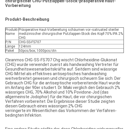
chirurgischer CHG-Putzlappen-Stock-präoperative Haut-
Vorbereitung
Produkt-Beschreibung
Produkt-
Präoperative Haut-Vorbereitung schäumen vor--satruated steriler
Name
medizinischer chirurgischer Putzlappen-Stock des Kopf-70% IPA 2%
CHG
P/N
CHG-SS-FS707
Länge
124mm
Paket
50pcs/box; 1000pcs/ctn
Cleanmos CHG-SS-FS707 Chg wischt Chlorhexidine-Glukonat
(CHG) wurde verwendet zuerst als handwashing Vertreter für
Gesundheitswesenarbeitskräfte auf. Seitdem sind wässrige
CHG-Mittel als effektives antiseptisches handwashing
weitverbreitet gewesen und chirurgisch scheuern Sie sich. Der
Gebrauch CHG für die antiseptische vorbereitende Haut wurde
im Anfang der 90er studiert. Dr. Maki verglich den Gebrauch 2%
wässriges CHG, 70% Alkohol und 10% Povidone-Jod (das
allgemeinste Jodophor) für die Haut, die vor chirurgischen
Verfahren vorbereitet. Die Ergebnisse dieser Studie zeigten
diesen Gebrauch eines wässrigen 2% CHG
verringerte im Wesentlichen das Vorkommen der Verfahren-
bedingten Infektion.