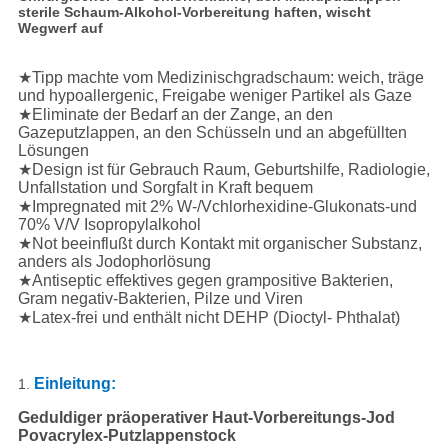
sterile Schaum-Alkohol-Vorbereitung haften, wischt
Wegwerf auf
★Tipp machte vom Medizinischgradschaum: weich, träge
und hypoallergenic, Freigabe weniger Partikel als Gaze
★Eliminate der Bedarf an der Zange, an den
Gazeputzlappen, an den Schüsseln und an abgefüllten
Lösungen
★Design ist für Gebrauch Raum, Geburtshilfe, Radiologie,
Unfallstation und Sorgfalt in Kraft bequem
★Impregnated mit 2% W-/Vchlorhexidine-Glukonats-und
70% V/V Isopropylalkohol
★Not beeinflußt durch Kontakt mit organischer Substanz,
anders als Jodophorlösung
★Antiseptic effektives gegen grampositive Bakterien,
Gram negativ-Bakterien, Pilze und Viren
★Latex-frei und enthält nicht DEHP (Dioctyl- Phthalat)
Einleitung:
1.
Geduldiger präoperativer Haut-Vorbereitungs-Jod
Povacrylex-Putzlappenstock