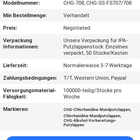
Modellnummer:
CHG-708, CHG-SS-FS707/708
TRETEN
Min Bestellmenge:
Verhandelt
SIE
Preis:
Negotiated
MIT
Verpackung
Unsere Verpackung für IPA-
UNS
Informationen:
Putzlappenstock: Einzelnes
verpackt, 50 Stücke/Kasten
IN
VERBINDUNG
Lieferzeit:
Normalerweise 3-7 Werktage
Zahlungsbedingungen:
T/T, Western Union, Paypal
NACHRICHTEN
Versorgungsmaterial-
100000-teilig/Stücke pro
Fähigkeit:
Woche
FORDERN
Markieren:
,
CHG-Chlorhexidine-Mundputzlappen
,
SIE
Chlorhexidine-Mundputzlappen
CHG-Alkohol-Vorbereitungs-
Putzlappen
EIN
ZITAT