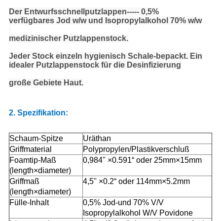
Der Entwurfsschnellputzlappen----- 0,5%
verfügbares Jod w/w und Isopropylalkohol 70% w/w
medizinischer Putzlappenstock.
Jeder Stock einzeln hygienisch Schale-bepackt. Ein
idealer Putzlappenstock für die Desinfizierung
große Gebiete Haut.
2.
Spezifikation:
Schaum-Spitze
Uräthan
Griffmaterial
Polypropylen/Plastikverschluß
Foamtip-Maß
0,984" ×0.591“ oder 25mm×15mm
(length×diameter)
Griffmaß
4,5" ×0.2“ oder 114mm×5.2mm
(length×diameter)
Fülle-Inhalt
0,5% Jod-und 70% V/V
Isopropylalkohol W/V Povidone