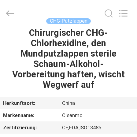
Shenzhen
Cleanmo
Technology
Co.,
Ltd.
CHG-Putzlappen
All
Rights
Reserved.
Chirurgischer CHG-
HAUS
Chlorhexidine, den
PRODUKTE
Mundputzlappen sterile
Schaum-Alkohol-
ÜBER
Vorbereitung haften, wischt
UNS
Wegwerf auf
FABRIK-
Herkunftsort:
China
AUSFLUG
Markenname:
Cleanmo
Zertifizierung:
CE,FDA,ISO13485
QUALITÄTSKONTROLLE