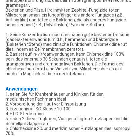
Breitspektrumfungizid, das beim Töten grampositiv effektiv ist,
gramnegativ
Bakterien und Pilze. Hiro inmitten Zephitai-Fungizide töten
Mikroorganismen leistungsfähiger als andere Fungizide (z.B.,
Antibiotika) und töten die Bakterien, die als anderes Fungizide
schneller sind (z.B., Polyäthylen) Pyrazone-Sulfon).
1. Seine Konzentration macht es haben gute bakteriostatische
(das Bakterienwachstum d.h., hemmend) und bakterizide
(Bakterien tötend) medizinische Funktionen. Chlorhexidine tut
dies, indem es Zellmembranen zerstört.
2. Basiert auf in-vitroanwendungen, kann Chlorhexidine 100%
sein, das innerhalb 30 Sekunden genau ist, töten die
grampositiven und gramnegativen Bakterien. Die Formel des
chlorhexidines tötet eine Vielzahl von Mikroben, aber es gibt
noch ein Möglichkeit Risiko der Infektion.
Anwendungen
1. seien Sie für Krankenhäuser und Kliniken für den
medizinischen Fachmann ideal
2. Vorbereitung der Haut vor Einspritzung
3. Erzeugnis in ISO-Klasse 10-100
4. ETO-Sterilisation
5. reden 2 die verfügbaren, Vor-gesättigten Putzlappen und die
Schnellputzlappen an
6. Chlorhexidine 2% und medizinischer Putzlappen des Isopropyl
70%