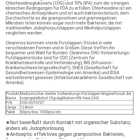
Chlorhexidineglukonats (CHG) und 70% (IPA) zum der strengen
klinischen Bedingungen für FDA zu erfüllen. Chlorhexidine ist ein
chemisches Antiseptikum und ist auch bakteriostatisch, dem
Durchschnitte es die grampositiven und gramnegativen
Mikroben töten können sogar noch mehr Bakterien, die mit
traditionellen Jodophorputzlappen und Alkoholputzlappen
verglichen werden.
Cleanmos kommen sterile Putzlappen-Stöcke in viele
verschiedenen Formen und in Größen. Diese treffen ihn
bequemer und Wahl für Kunden. Cleanmos CHG-Vorbereitungs-
Putzlappenstöcke sind für CDC (Zentrum für
Krankheitskontrolle und Verhinderung), INS (Infusions-
Krankenschwestergesellschaft), SHEA (Gesellschaft für
Gesundheitswesen-Epidemiologie von Amerika) und IDSA
weitverbreitet gewesen (Infektionskrankheits-Gesellschaft von
Amerika).
Produkt-
Medizinischer steriler Vorbereitungs-Putzlappen-Wegwerfstock der
Name
Isopropylalkohol Chg-Applikatorn-IPA Haut-CHG
P/N
CHG-SS-FS707
Länge
124mm
Paket
50pcs/box; 1000pcs/ctn
★Not beeinflußt durch Kontakt mit organischer Substanz,
anders als Jodophorlösung.
★Antiseptic effektives gegen grampositive Bakterien,