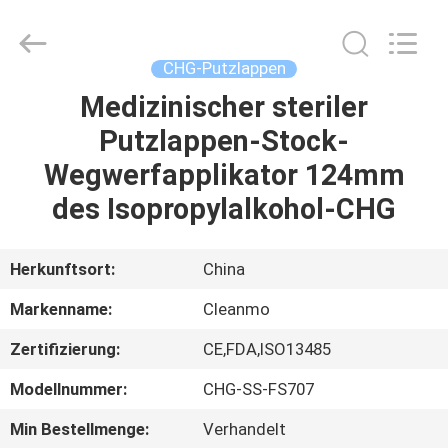
Shenzhen
Cleanmo
Technology
Co.,
Ltd.
CHG-Putzlappen
All
Rights
Reserved.
Medizinischer steriler
HAUS
Putzlappen-Stock-
PRODUKTE
Wegwerfapplikator 124mm
des Isopropylalkohol-CHG
ÜBER
UNS
Herkunftsort:
China
Markenname:
Cleanmo
FABRIK-
Zertifizierung:
CE,FDA,ISO13485
AUSFLUG
Modellnummer:
CHG-SS-FS707
QUALITÄTSKONTROLLE
Min Bestellmenge:
Verhandelt