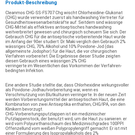
Produkt-Beschreibung
Cleanmos CHG-SS-FS707 Chg wischt Chlorhexidine-Glukonat
(CHG) wurde verwendet zuerst als handwashing Vertreter für
Gesundheitswesenarbeitskräfte auf. Seitdem sind wässrige
CHG-Mittel als effektives antiseptisches handwashing
weitverbreitet gewesen und chirurgisch scheuern Sie sich. Der
Gebrauch CHG für die antiseptische vorbereitende Haut wurde
im Anfang der 90er studiert. Dr. Maki verglich den Gebrauch 2%
wässriges CHG, 70% Alkohol und 10% Povidone-Jod (das
allgemeinste Jodophor) für die Haut, die vor chirurgischen
Verfahren vorbereitet. Die Ergebnisse dieser Studie zeigten
diesen Gebrauch eines wässrigen 2% CHG
verringerte im Wesentlichen das Vorkommen der Verfahren-
bedingten Infektion.
Eine andere Studie stellte dar, dass Chlorhexidine wirkungsvoller
als Povidone-Jodhautvorbereitung war, wenn es
Verschmutzung von Blutkulturen verringerte. In der neuen Zeit
werden Vorbereitungsmittel der antiseptischen Haut, die eine
Kombination von zwei Antiseptika enthalten, CHG/IPA, von den
Klinikern bevorzugt.
CHG-Vorbereitungsputzlappen ist ein medizinischer
Putzlappenstock, der benutzt wird, um die Haut zu sanieren. er
wird vom Polyurethanschaum des Medizinischgrades 100PPI
Offenzellund vom weißen Polypropylengriff gemacht. Er ist mit
einer Formulierung des Isopropylalkohols des 2%