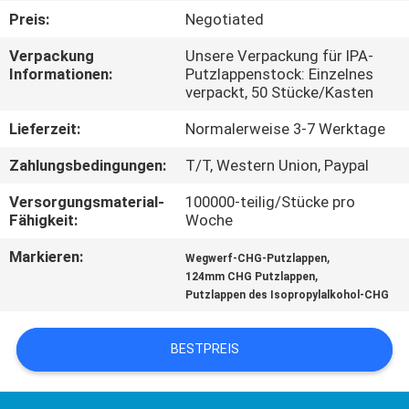
Preis:
Negotiated
TRETEN
Verpackung
Unsere Verpackung für IPA-
SIE
Informationen:
Putzlappenstock: Einzelnes
verpackt, 50 Stücke/Kasten
MIT
UNS
Lieferzeit:
Normalerweise 3-7 Werktage
IN
Zahlungsbedingungen:
T/T, Western Union, Paypal
VERBINDUNG
Versorgungsmaterial-
100000-teilig/Stücke pro
Fähigkeit:
Woche
NACHRICHTEN
Markieren:
,
Wegwerf-CHG-Putzlappen
,
124mm CHG Putzlappen
Putzlappen des Isopropylalkohol-CHG
FORDERN
SIE
BESTPREIS
EIN
ZITAT