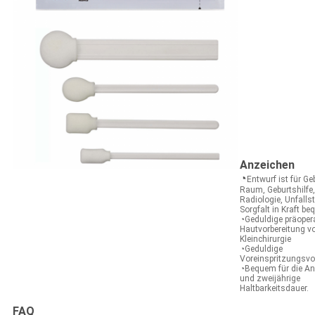
Anzeichen
◔
Entwurf ist für G
Raum, Geburtshilfe,
Radiologie, Unfalls
Sorgfalt in Kraft b
◔Geduldige präoper
Hautvorbereitung v
Kleinchirurgie
◔Geduldige
Voreinspritzungsvo
◔Bequem für die A
und zweijährige
Haltbarkeitsdauer.
FAQ