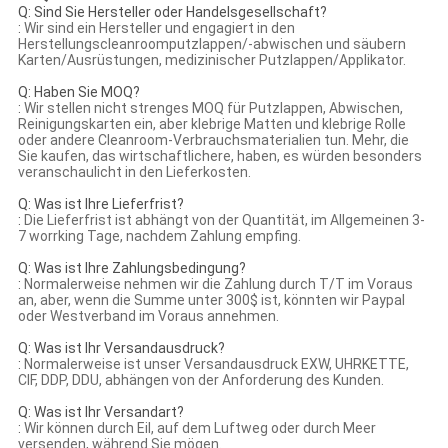
Q: Sind Sie Hersteller oder Handelsgesellschaft?
:
Wir sind ein Hersteller und engagiert in den
Herstellungscleanroomputzlappen/-abwischen und säubern
Karten/Ausrüstungen, medizinischer Putzlappen/Applikator.
Q: Haben Sie MOQ?
:
Wir stellen nicht strenges MOQ für Putzlappen, Abwischen,
Reinigungskarten ein, aber klebrige Matten und klebrige Rolle
oder andere Cleanroom-Verbrauchsmaterialien tun. Mehr, die
Sie kaufen, das wirtschaftlichere, haben, es würden besonders
veranschaulicht in den Lieferkosten.
Q: Was ist Ihre Lieferfrist?
:
Die Lieferfrist ist abhängt von der Quantität, im Allgemeinen 3-
7 worrking Tage, nachdem Zahlung empfing.
Q: Was ist Ihre Zahlungsbedingung?
:
Normalerweise nehmen wir die Zahlung durch T/T im Voraus
an, aber, wenn die Summe unter 300$ ist, könnten wir Paypal
oder Westverband im Voraus annehmen.
Q: Was ist Ihr Versandausdruck?
:
Normalerweise ist unser Versandausdruck EXW, UHRKETTE,
CIF, DDP, DDU, abhängen von der Anforderung des Kunden.
Q: Was ist Ihr Versandart?
:
Wir können durch Eil, auf dem Luftweg oder durch Meer
versenden, während Sie mögen.