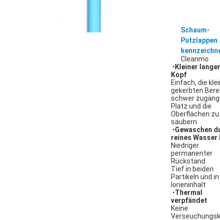
Schaum-
Putzlappen
kennzeichn
Cleanmo
◔
Kleiner lange
Kopf
Einfach, die kle
gekerbten Bere
schwer zugängl
Platz und die
Oberflächen zu
säubern
◔
Gewaschen d
reines Wasser 
Niedriger
permanenter
Rückstand
Tief in beiden
Partikeln und in
Ioneninhalt
◔
Thermal
verpfändet
Keine
Verseuchungsk