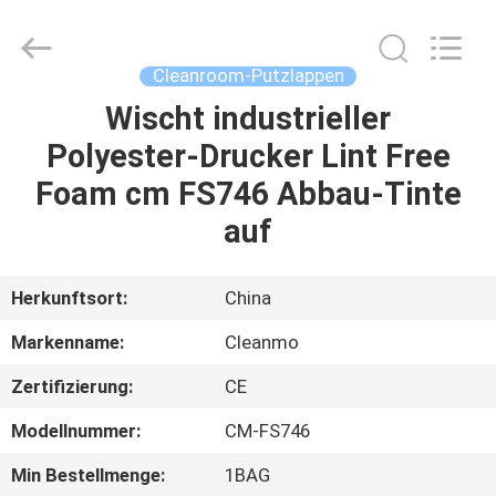
Shenzhen
Cleanmo
Technology
Co.,
Ltd.
Cleanroom-Putzlappen
All
Rights
Reserved.
Wischt industrieller
HAUS
Polyester-Drucker Lint Free
PRODUKTE
Foam cm FS746 Abbau-Tinte
auf
ÜBER
UNS
Herkunftsort:
China
Markenname:
Cleanmo
FABRIK-
Zertifizierung:
CE
AUSFLUG
Modellnummer:
CM-FS746
QUALITÄTSKONTROLLE
Min Bestellmenge:
1BAG