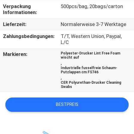
Verpackung
500pcs/bag, 20bags/carton
TRETEN
Informationen:
SIE
Lieferzeit:
Normalerweise 3-7 Werktage
MIT
Zahlungsbedingungen:
T/T, Western Union, Paypal,
UNS
L/C
IN
Markieren:
Polyester-Drucker Lint Free Foam
wischt auf
VERBINDUNG
,
Industrielle fusselfreie Schaum-
Putzlappen cm FS746
,
NACHRICHTEN
CER Polyurethan-Drucker Cleaning
Swabs
FORDERN
BESTPREIS
SIE
EIN
ZITAT