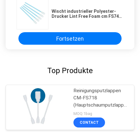
Wischt industrieller Polyester-
Drucker Lint Free Foam cm FS746
Abbau-Tinte auf
Fortsetzen
Top Produkte
Reinigungsputzlappen
CM-FS718
(Hauptschaumputzlappen
des doppelten
MOQ:1bag
Rechtecks)
CONTACT