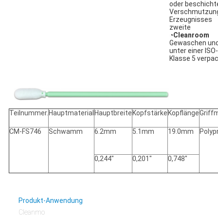
oder beschich
Verschmutzun
Erzeugnisses
zweite
◔
Cleanroom
Gewaschen un
unter einer ISO-
Klasse 5 verpa
Teilnummer.
Hauptmaterial
Hauptbreite
Kopfstärke
Kopflänge
Griff
CM-FS746
Schwamm
6.2mm
5.1mm
19.0mm
Polyp
0,244"
0,201"
0,748"
Produkt-Anwendung
Cleanmo