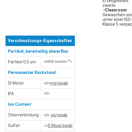
Erzeugnisses
zweite
◔
Cleanroom
Gewaschen un
unter einer ISO-
Klasse 5 verpa
Verschmutzungs-Eigenschaften
Partikel, bereitwillig abwerfbar
Partikel 0,5 um
<6000 counts="">
Permanenter Rückstand
DI Water
mg/swab
<0>
IPA
<0>
Ion Content
Chlorverbindung
ug/swab
<0>
Sulfat
0.06ug/swab
<>