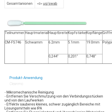
Gesamtanionen
ug/swab
<0>
Teilnummer.
Hauptmaterial
Hauptbreite
Kopfstärke
Kopflänge
Griff
CM-FS746
Schwamm
6.2mm
5.1mm
19.0mm
Polyp
0,244"
0,201"
0,748"
Produkt-Anwendung
Cleanmo
- Mikromechanische Reinigung
- Entfernen Sie Verschmutzung von den Verbindungsstücken
und von den Laufwerken
- Effektiv sauberes kleines, schwer zugänglich Bereiche mit
Lösungsmitteln wie IPA