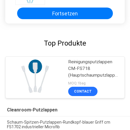
Fortsetzen
Top Produkte
Reinigungsputzlappen
CM-FS718
(Hauptschaumputzlappen
des doppelten
MOQ:1bag
Rechtecks)
CONTACT
Cleanroom-Putzlappen
Schaum-Spitzen-Putzlappen-Rundkopf-blauer Griff cm
FS1702 industrieller Microfib