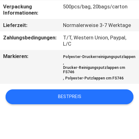
Verpackung
500pcs/bag, 20bags/carton
TRETEN
Informationen:
SIE
Lieferzeit:
Normalerweise 3-7 Werktage
MIT
Zahlungsbedingungen:
T/T, Western Union, Paypal,
UNS
L/C
IN
Markieren:
Polyester-Druckerreinigungsputzlappen
,
VERBINDUNG
Drucker-Reinigungsputzlappen cm
FS746
,
Polyester-Putzlappen cm FS746
NACHRICHTEN
BESTPREIS
FORDERN
SIE
EIN
ZITAT