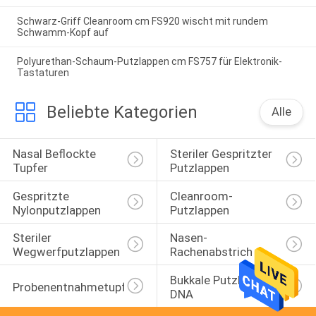
Schwarz-Griff Cleanroom cm FS920 wischt mit rundem
Schwamm-Kopf auf
Polyurethan-Schaum-Putzlappen cm FS757 für Elektronik-
Tastaturen
Beliebte Kategorien
Alle
Nasal Beflockte 
Steriler Gespritzter 
Tupfer
Putzlappen
Gespritzte 
Cleanroom-
Nylonputzlappen
Putzlappen
Steriler 
Nasen-
Wegwerfputzlappen
Rachenabstrich
Bukkale Putzlappen 
Probenentnahmetupfer
DNA