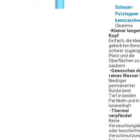
Schaum-
Putzlappen
kennzeichn
Cleanmo
◔
Kleiner lange
Kopf
Einfach, die kle
gekerbten Bere
schwer zugängl
Platz und die
Oberflächen zu
säubern
◔
Gewaschen d
reines Wasser 
Niedriger
permanenter
Rückstand
Tief in beiden
Partikeln und in
Ioneninhalt
◔
Thermal
verpfändet
Keine
Verseuchungsk
oder beschich
Verschmutzun