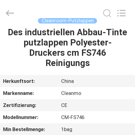
Shenzhen
Cleanmo
Technology
Co.,
Ltd.
Cleanroom-Putzlappen
All
Rights
Reserved.
Des industriellen Abbau-Tinte
HAUS
putzlappen Polyester-
PRODUKTE
Druckers cm FS746
Reinigungs
ÜBER
UNS
Herkunftsort:
China
Markenname:
Cleanmo
FABRIK-
Zertifizierung:
CE
AUSFLUG
Modellnummer:
CM-FS746
QUALITÄTSKONTROLLE
Min Bestellmenge:
1bag