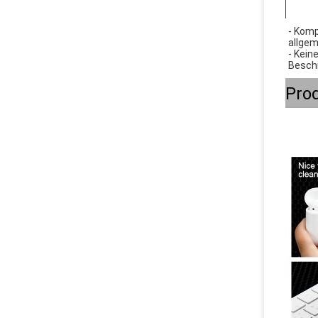
- Komp
allge
- Kein
Besch
Pro