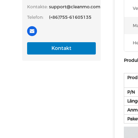
Kontakte:
support@cleanmo.com
Ve
Telefon:
(+86)755-61605135
Ma
He
Kontakt
Produ
Prod
P/N
Läng
Anm
Pake