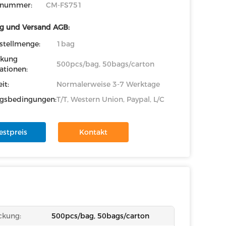
lnummer:
CM-FS751
g und Versand AGB:
stellmenge:
1bag
ckung
500pcs/bag, 50bags/carton
ationen:
it:
Normalerweise 3-7 Werktage
gsbedingungen:
T/T, Western Union, Paypal, L/C
estpreis
Kontakt
ckung:
500pcs/bag, 50bags/carton