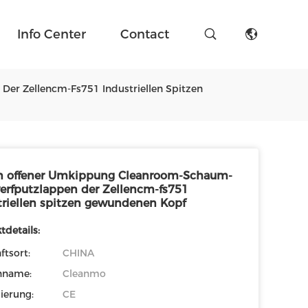
Info Center
Contact
r Zellencm-Fs751 Industriellen Spitzen
n offener Umkippung Cleanroom-Schaum-
rfputzlappen der Zellencm-fs751
triellen spitzen gewundenen Kopf
tdetails:
ftsort:
CHINA
nname:
Cleanmo
zierung:
CE