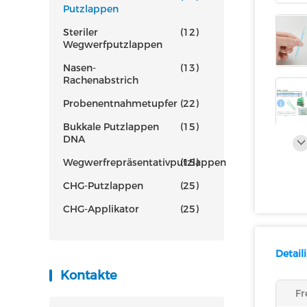
Putzlappen
Steriler
(12)
Wegwerfputzlappen
Nasen-
(13)
Rachenabstrich
Probenentnahmetupfer
(22)
Bukkale Putzlappen
(15)
DNA
Wegwerfrepräsentativputzlappen
(15)
CHG-Putzlappen
(25)
CHG-Applikator
(25)
Detail
Kontakte
Fr