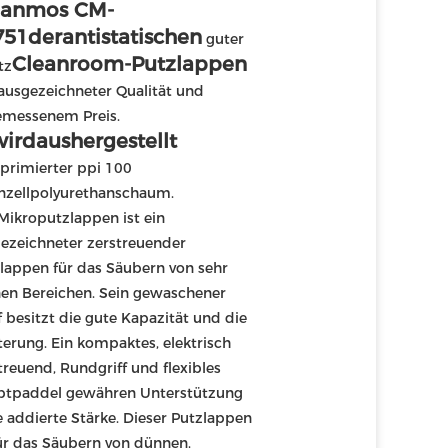
eanmos CM-
751
derantistatischen
 guter 
Cleanroom-Putzlappen
tz
ausgezeichneter Qualität und 
angemessenem Preis. 
irdaushergestellt
rimierter ppi 100 
nzellpolyurethanschaum.
Mikroputzlappen ist ein 
ezeichneter zerstreuender 
lappen für das Säubern von sehr 
nen Bereichen. Sein gewaschener 
 besitzt die gute Kapazität und die 
terung. Ein kompaktes, elektrisch 
treuend, Rundgriff und flexibles 
tpaddel gewähren Unterstützung 
 addierte Stärke. Dieser Putzlappen 
für das Säubern von dünnen, 