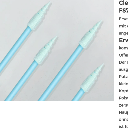
Cl
FS
Ersa
mit 
Erw
komp
Offe
Der 
ausg
Putz
klei
Kopf
Pols
zers
Haup
ohne
ist 