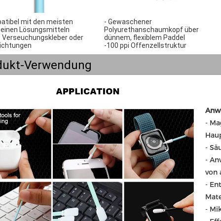
atibel mit den meisten 
- Gewaschener 
meinen Lösungsmitteln
Polyurethanschaumkopf über 
e Verseuchungskleber oder 
dünnem, flexiblem Paddel
ichtungen
-100 ppi Offenzellstruktur
dukt-Verwendung
Anw
- Ma
Hau
- Sä
- An
von 
- En
Mate
- Mi