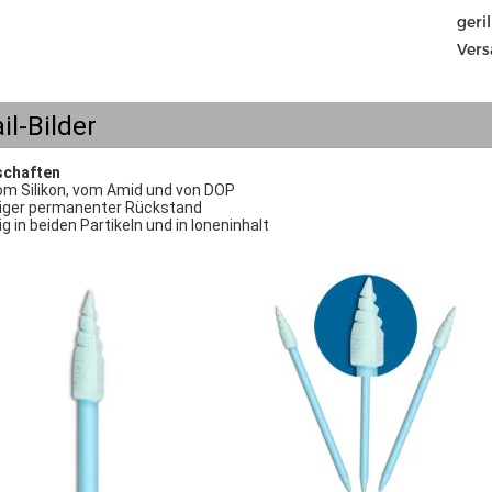
geri
Vers
il-Bilder
schaften
vom Silikon, vom Amid und von DOP
riger permanenter Rückstand
ig in beiden Partikeln und in Ioneninhalt