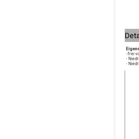
Deta
Eigen
-frei 
- Nied
- Niedr