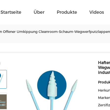
Startseite
Über
Produkte
Videos
en Offener Umkippung Cleanroom-Schaum-Wegwerfputzlappen De
Hafte
Wegwe
indus
Produk
Herkun
Marke
Zertifi