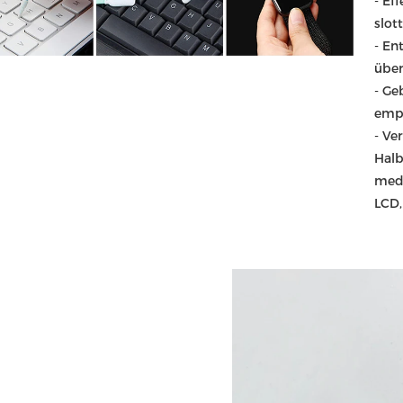
- Eff
slot
- En
über
- Ge
empf
- Ve
Halb
medi
LCD,