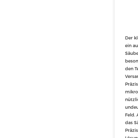
Der k
ein a
Säube
beson
den T
Versa
Präzis
mikro
nützli
undeu
Feld.
das S
Präzi