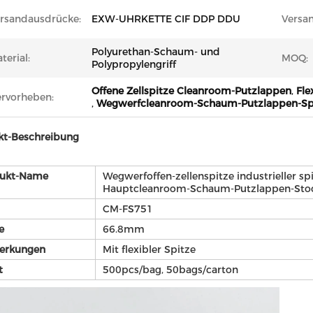
rsandausdrücke:
EXW-UHRKETTE CIF DDP DDU
Versan
Polyurethan-Schaum- und
terial:
MOQ:
Polypropylengriff
Offene Zellspitze Cleanroom-Putzlappen
,
Fle
rvorheben:
,
Wegwerfcleanroom-Schaum-Putzlappen-Spi
kt-Beschreibung
ukt-Name
Wegwerfoffen-zellenspitze industrieller s
Hauptcleanroom-Schaum-Putzlappen-Sto
CM-FS751
e
66.8mm
erkungen
Mit flexibler Spitze
t
500pcs/bag, 50bags/carton