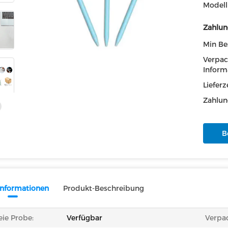
Model
Zahlun
Min Be
Verpa
Inform
Lieferze
Zahlun
B
informationen
Produkt-Beschreibung
eie Probe:
Verfügbar
Verpa