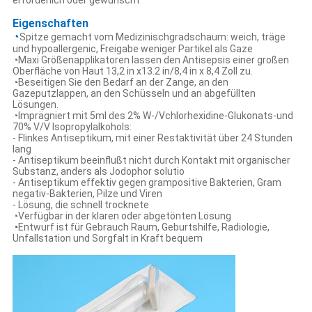
erforderlich oder gewünscht
Eigenschaften
◔
Spitze gemacht vom Medizinischgradschaum: weich, träge
und hypoallergenic, Freigabe weniger Partikel als Gaze
◔Maxi Größenapplikatoren lassen den Antisepsis einer großen
Oberfläche von Haut 13,2 in x13.2 in/8,4 in x 8,4 Zoll zu.
◔Beseitigen Sie den Bedarf an der Zange, an den
Gazeputzlappen, an den Schüsseln und an abgefüllten
Lösungen.
◔Imprägniert mit 5ml des 2% W-/Vchlorhexidine-Glukonats-und
70% V/V Isopropylalkohols:
- Flinkes Antiseptikum, mit einer Restaktivität über 24 Stunden
lang
- Antiseptikum beeinflußt nicht durch Kontakt mit organischer
Substanz, anders als Jodophor solutio
- Antiseptikum effektiv gegen grampositive Bakterien, Gram
negativ-Bakterien, Pilze und Viren
- Lösung, die schnell trocknete
◔Verfügbar in der klaren oder abgetönten Lösung
◔
Entwurf ist für Gebrauch Raum, Geburtshilfe, Radiologie,
Unfallstation und Sorgfalt in Kraft bequem