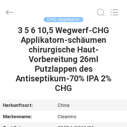
Shenzhen
Cleanmo
Technology
Co.,
Ltd.
CHG-Applikator
All
Rights
Reserved.
3 5 6 10,5 Wegwerf-CHG
HAUS
Applikatorn-schäumen
PRODUKTE
chirurgische Haut-
Vorbereitung 26ml
ÜBER
Putzlappen des
UNS
Antiseptikum-70% IPA 2%
CHG
FABRIK-
AUSFLUG
Herkunftsort:
China
Markenname:
Cleanmo
QUALITÄTSKONTROLLE