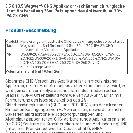
3 5 6 10,5 Wegwerf-CHG Applikatorn-schäumen chirurgische
Haut-Vorbereitung 26ml Putzlappen des Antiseptikum-70%
IPA 2% CHG
Produkt-Beschreibung
Produkt-
klare orange antiseptische Chloraprep chirurgische vorbereitende
Name
Wegwerfhaut 3ml 5ml 6ml 10.5ml 26ml, 70% IPA 2% CHG
aufzuwischen Verschluss-Applikator
P/N
SA-030-2C7I/SA-050-2C7I/SA-060-2C7I/SA-105-2C7I-S/SA-105-
2C7I-S2/SA-030-2C7I-2/SA-050-2C7I-2/SA-060-2C7I-2/SA-105-
2C7I/SA-105-2C7I-O/SA-260-2C7I/SA-260-2C7I-O
Farbe
Klares orange Grün
Volumen
3ml 5ml 6ml 10.5ml 26ml
Cleanmos CHG-Verschluss-Applikator ist ein medizinischer
Applikator, der für Haut Antisepsisvorbereitung benutzt wird, es
wird gemacht vom Polyurethanschaum des medizinischen
Grades 100PPI Offenzellund vom weißen ABS-Griff. Er ist mit
Formulierung des Isopropylalkohols des 2%
Chlorhexidineglukonats (CHG) und 70% (IPA) zum der strengen
klinischen Bedingungen von FDA zu erfüllen, so würde er mehr
Bakterien als traditionelle Jodophorputzlappen und
Alkoholputzlappen töten. CHG-Vorbereitungs-Applikatoren sind
für CDC (Zentrum für Krankheitskontrolle und Verhinderung), INS
(Infusions-Krankenschwester-Gesellschaft), SHEA