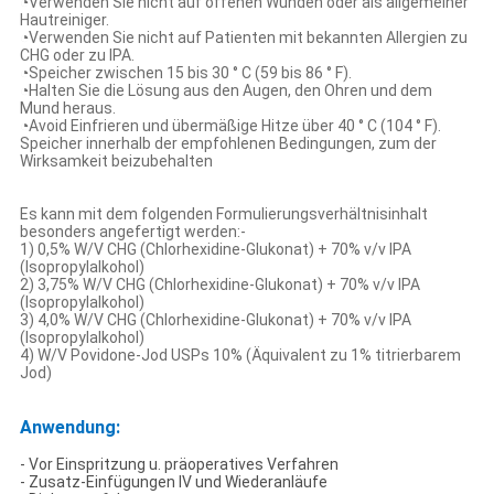
◔Verwenden Sie nicht auf offenen Wunden oder als allgemeiner
Hautreiniger.
◔Verwenden Sie nicht auf Patienten mit bekannten Allergien zu
CHG oder zu IPA.
◔Speicher zwischen 15 bis 30 ° C (59 bis 86 ° F).
◔Halten Sie die Lösung aus den Augen, den Ohren und dem
Mund heraus.
◔Avoid Einfrieren und übermäßige Hitze über 40 ° C (104 ° F).
Speicher innerhalb der empfohlenen Bedingungen, zum der
Wirksamkeit beizubehalten
Es kann mit dem folgenden Formulierungsverhältnisinhalt
besonders angefertigt werden:-
1) 0,5% W/V CHG (Chlorhexidine-Glukonat) + 70% v/v IPA
(Isopropylalkohol)
2) 3,75% W/V CHG (Chlorhexidine-Glukonat) + 70% v/v IPA
(Isopropylalkohol)
3) 4,0% W/V CHG (Chlorhexidine-Glukonat) + 70% v/v IPA
(Isopropylalkohol)
4) W/V Povidone-Jod USPs 10% (Äquivalent zu 1% titrierbarem
Jod)
Anwendung:
- Vor Einspritzung u. präoperatives Verfahren
- Zusatz-Einfügungen IV und Wiederanläufe