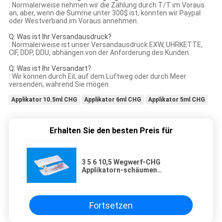
:
Normalerweise nehmen wir die Zahlung durch T/T im Voraus
an, aber, wenn die Summe unter 300$ ist, könnten wir Paypal
oder Westverband im Voraus annehmen.
Q: Was ist Ihr Versandausdruck?
:
Normalerweise ist unser Versandausdruck EXW, UHRKETTE,
CIF, DDP, DDU, abhängen von der Anforderung des Kunden.
Q: Was ist Ihr Versandart?
:
Wir können durch Eil, auf dem Luftweg oder durch Meer
versenden, während Sie mögen.
Applikator 10.5ml CHG
Applikator 6ml CHG
Applikator 5ml CHG
Erhalten Sie den besten Preis für
3 5 6 10,5 Wegwerf-CHG
Applikatorn-schäumen
chirurgische Haut-Vorbereitung
26ml Putzlappen des
Antiseptikum-70% IPA 2% CHG
Fortsetzen