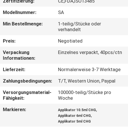
Zertifizierung:
CE,FDA,ISO13485
TRETEN
Modellnummer:
SA
SIE
Min Bestellmenge:
1-teilig/Stücke oder
verhandelt
MIT
UNS
Preis:
Negotiated
IN
Verpackung
Einzelnes verpackt, 40pcs/ctn
Informationen:
VERBINDUNG
Lieferzeit:
Normalerweise 3-7 Werktage
NACHRICHTEN
Zahlungsbedingungen:
T/T, Western Union, Paypal
Versorgungsmaterial-
100000-teilig/Stücke pro
FORDERN
Fähigkeit:
Woche
SIE
Markieren:
,
Applikator 10.5ml CHG
,
EIN
Applikator 6ml CHG
Applikator 5ml CHG
ZITAT